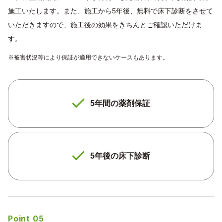
無料シロアリ相談
施工いたします。また、施工から5年後、無料で床下診断をさせて
いただきますので、施工後の効果をきちんとご確認いただけま
す。
ご依頼の流れ
企業情報
※被害状況等により保証が適用できないケースもあります。
よくあるご質問
お知らせ
スタッフ紹介
採用情報
5年間の薬剤保証
5年後の床下診断
Point 05