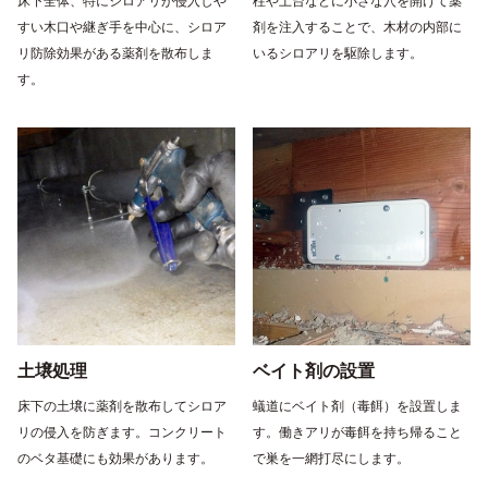
床下全体、特にシロアリが侵入しや
柱や土台などに小さな穴を開けて薬
すい木口や継ぎ手を中心に、シロア
剤を注入することで、木材の内部に
リ防除効果がある薬剤を散布しま
いるシロアリを駆除します。
す。
土壌処理
ベイト剤の設置
床下の土壌に薬剤を散布してシロア
蟻道にベイト剤（毒餌）を設置しま
リの侵入を防ぎます。コンクリート
す。働きアリが毒餌を持ち帰ること
のベタ基礎にも効果があります。
で巣を一網打尽にします。