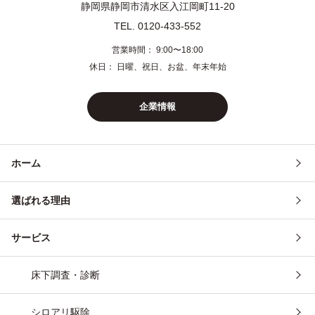
静岡県静岡市清水区入江岡町11-20
静岡県伊豆
熱海市・伊東市・伊豆市・伊豆の国市・函南町・下田
TEL. 0120-433-552
市・東伊豆町・河津町・南伊豆町・松崎町・西伊豆町
営業時間： 9:00〜18:00
神奈川県東部
横浜市・川崎市・平塚市・藤沢市・茅ヶ崎市・大和
休日： 日曜、祝日、お盆、年末年始
市・海老名市・座間市・綾瀬市・寒川町・大磯町・二
宮町・横須賀市・鎌倉市・逗子市・三浦市・葉山町
企業情報
神奈川県西部
相模原市・秦野市・厚木市・伊勢原市・愛川町・清川
村・南足柄市・中井町・大井町・松田町・山北町・開
成町・小田原市・箱根町・真鶴町・湯河原町
ホーム
東京都
町田市、八王子市、多摩市など（その他の地域も対応
可能です）
選ばれる理由
その他
埼玉県・千葉県（一部地域のみ対応可能です。まずは
サービス
お気軽にお問い合わせください）
床下調査・診断
シロアリ駆除