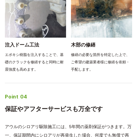
注入ドーム工法
木部の修繕
エポキシ樹脂を注入することで、基
修繕の必要な箇所を特定した上で、
礎のクラックを修繕すると同時に耐
ご希望の建築業者様に修繕を依頼・
ホーム
震強度も高めます。
手配します。
選ばれる理由
サービス
Point 04
床下調査・診断
シロアリ駆除
保証やアフターサービスも万全です
シロアリ予防
床下環境改善
アウルのシロアリ駆除施工には、5年間の薬剤保証がつきます。万
お客様の声
一、保証期間内にシロアリが再発生した場合、何度でも無償で再