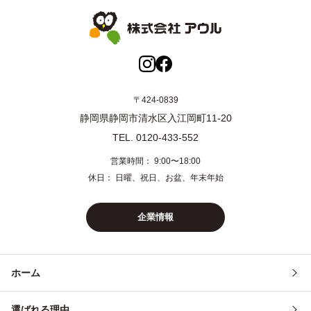
市・菊川市・森町
静岡県中部
静岡市・島田市・焼津市・藤枝市・牧之原市・吉田
町・川根本町
静岡県東部
沼津市・三島市・富士宮市・富士市・御殿場市・裾野
〒424-0839
市・清水町・長泉町・小山町
静岡県静岡市清水区入江岡町11-20
静岡県伊豆
熱海市・伊東市・伊豆市・伊豆の国市・函南町・下田
TEL. 0120-433-552
市・東伊豆町・河津町・南伊豆町・松崎町・西伊豆町
営業時間： 9:00〜18:00
神奈川県東部
横浜市・川崎市・平塚市・藤沢市・茅ヶ崎市・大和
休日： 日曜、祝日、お盆、年末年始
市・海老名市・座間市・綾瀬市・寒川町・大磯町・二
宮町・横須賀市・鎌倉市・逗子市・三浦市・葉山町
企業情報
神奈川県西部
相模原市・秦野市・厚木市・伊勢原市・愛川町・清川
村・南足柄市・中井町・大井町・松田町・山北町・開
成町・小田原市・箱根町・真鶴町・湯河原町
ホーム
東京都
町田市、八王子市、多摩市など（その他の地域も対応
可能です）
選ばれる理由