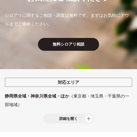
シロアリ予防
床下環境改善
シロアリに関するご相談・調査は無料です。
まずはお気軽にアウ
お客様の声
ルまでご連絡ください。
無料シロアリ相談
無料シロアリ相談
ご依頼の流れ
企業情報
よくあるご質問
お知らせ
スタッフ紹介
採用情報
対応エリア
静岡県全域・神奈川県全域・ほか
（東京都・埼玉県・千葉県の一
部地域）
詳細を開く
静岡県西部
浜松市・磐田市・掛川市・袋井市・湖西市・御前崎